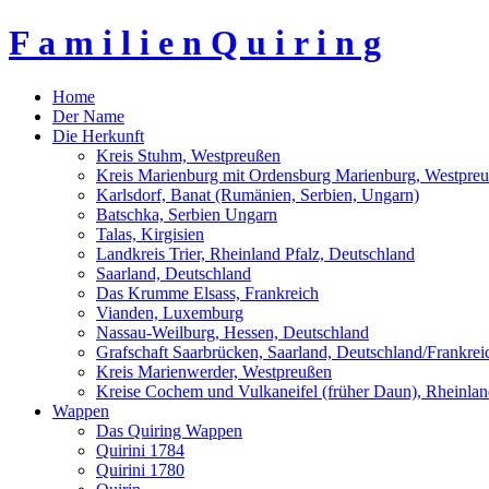
F a m i l i e n Q u i r i n g
Home
Der Name
Die Herkunft
Kreis Stuhm, Westpreußen
Kreis Marienburg mit Ordensburg Marienburg, Westpre
Karlsdorf, Banat (Rumänien, Serbien, Ungarn)
Batschka, Serbien Ungarn
Talas, Kirgisien
Landkreis Trier, Rheinland Pfalz, Deutschland
Saarland, Deutschland
Das Krumme Elsass, Frankreich
Vianden, Luxemburg
Nassau-Weilburg, Hessen, Deutschland
Grafschaft Saarbrücken, Saarland, Deutschland/Frankrei
Kreis Marienwerder, Westpreußen
Kreise Cochem und Vulkaneifel (früher Daun), Rheinlan
Wappen
Das Quiring Wappen
Quirini 1784
Quirini 1780