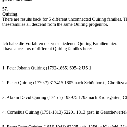
57.
Quiring.
There are results back for 5 different unconnected Quiring families. 
thesefamilies all descend from the same Quiring progenitor.
Ich habe die Vorfahren der verschiedenen Quiring Familien hier:
I have ancestors of different Quiring families here:
1. Peter Johann Quiring (1792-1865) 69542
US 1
2. Pieter Quiring (1779-?) 313415 1805 nach Schönhorst , Chortitza
3. Abram David Quiring (1745-?) 198975 1793 nach Kronsgarten, Ch
4. Cornelius Quiring (1751-1813) 52201 1813 gest, in Gerschewerfe
5. Franz Peter Quiring (1856-1941) 63235 geb. 1856 in Kleefeld, 