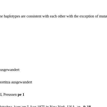
The haplotypes are consistent with each other with the exception of mut
 ausgewandert
ortitza ausgewandert
ld, Preussen
pe 1
Molotschna, kam am 5 Aug 1875 in New York, USA, an.
fs 18