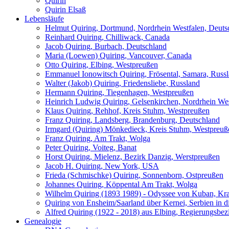
Quirin
Quirin Elsaß
Lebensläufe
Helmut Quiring, Dortmund, Nordrhein Westfalen, Deuts
Reinhard Quiring, Chilliwack, Canada
Jacob Quiring, Burbach, Deutschland
Maria (Loewen) Quiring, Vancouver, Canada
Otto Quiring, Elbing, Westpreußen
Emmanuel Ionowitsch Quiring, Frösental, Samara, Russ
Walter (Jakob) Quiring, Friedensliebe, Russland
Hermann Quiring, Tiegenhagen, Westpreußen
Heinrich Ludwig Quiring, Gelsenkirchen, Nordrhein Wes
Klaus Quiring, Rehhof, Kreis Stuhm, Westpreußen
Franz Quiring, Landsberg, Brandenburg, Deutschland
Irmgard (Quiring) Mönkedieck, Kreis Stuhm, Westpreuß
Franz Quiring, Am Trakt, Wolga
Peter Quiring, Voiteg, Banat
Horst Quiring, Mielenz, Bezirk Danzig, Werstpreußen
Jacob H. Quiring, New York, USA
Frieda (Schmischke) Quiring, Sonnenborn, Ostpreußen
Johannes Quiring, Köppental Am Trakt, Wolga
Wilhelm Quiring (1893 1989) - Odyssee von Kuban, Kra
Quiring von Ensheim/Saarland über Kernei, Serbien in 
Alfred Quiring (1922 - 2018) aus Elbing, Regierungsbe
Genealogie