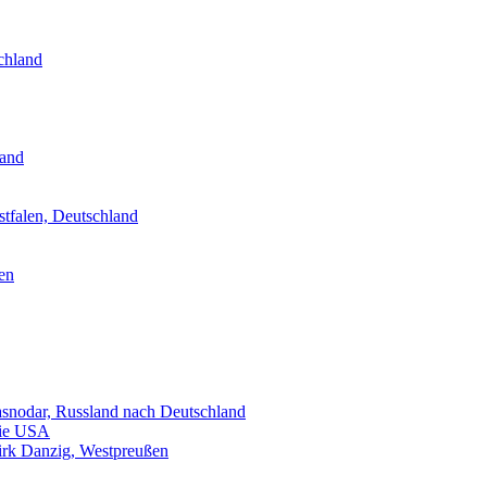
chland
land
tfalen, Deutschland
en
snodar, Russland nach Deutschland
die USA
zirk Danzig, Westpreußen