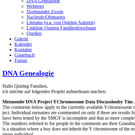
DNA Genealogie
Webtrees
Dortmunder Zweig
Nachrufe/Obituaries
Literatur (u.a. von Quiring Autoren)
Linkliste Quiring Familienforschung
Quellen
Galerie
Kalender
Kontakte
Gästebuch
Forum
DNA Genealogie
Hallo Quiring Familien,
ich möchte auf folgendes Projekt aufmerksam machen:
Mennonite DNA Project YChromosome Data Discussionby Tim 
The comments below apply to the currently available Ychromosome 
ject. Individual surnames are commented on only if there are results 
have been tested by the SMGF is incomplete and that as more complete
The numbers referred to for people in the comments are their Grandm
is a situation where a boy does not inherit the Y chromosome of the mal
given individual.