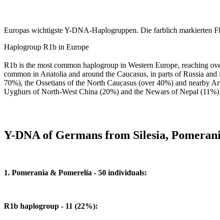
Europas wichtigste Y-DNA-Haplogruppen. Die farblich markierten Flä
Haplogroup R1b in Europe
R1b is the most common haplogroup in Western Europe, reaching over 8
common in Anatolia and around the Caucasus, in parts of Russia and in
70%), the Ossetians of the North Caucasus (over 40%) and nearby Arm
Uyghurs of North-West China (20%) and the Newars of Nepal (11%). R
Y-DNA of Germans from Silesia, Pomerani
1. Pomerania & Pomerelia - 50 individuals:
R1b haplogroup - 11 (22%):