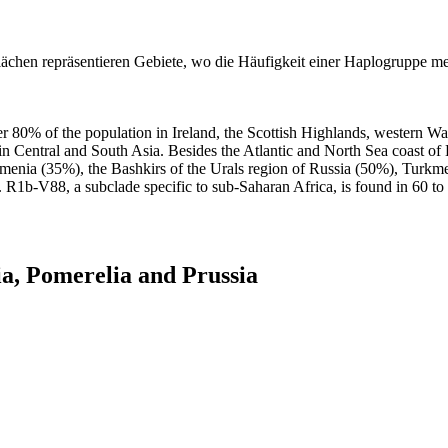
chen repräsentieren Gebiete, wo die Häufigkeit einer Haplogruppe me
0% of the population in Ireland, the Scottish Highlands, western Wales,
 Central and South Asia. Besides the Atlantic and North Sea coast of Eu
enia (35%), the Bashkirs of the Urals region of Russia (50%), Turkme
1b-V88, a subclade specific to sub-Saharan Africa, is found in 60 t
a, Pomerelia and Prussia