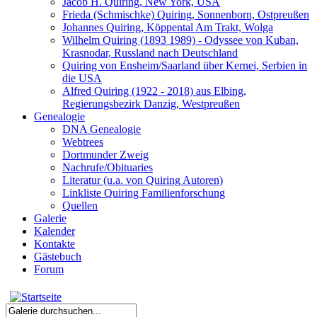
Jacob H. Quiring, New York, USA
Frieda (Schmischke) Quiring, Sonnenborn, Ostpreußen
Johannes Quiring, Köppental Am Trakt, Wolga
Wilhelm Quiring (1893 1989) - Odyssee von Kuban,
Krasnodar, Russland nach Deutschland
Quiring von Ensheim/Saarland über Kernei, Serbien in
die USA
Alfred Quiring (1922 - 2018) aus Elbing,
Regierungsbezirk Danzig, Westpreußen
Genealogie
DNA Genealogie
Webtrees
Dortmunder Zweig
Nachrufe/Obituaries
Literatur (u.a. von Quiring Autoren)
Linkliste Quiring Familienforschung
Quellen
Galerie
Kalender
Kontakte
Gästebuch
Forum