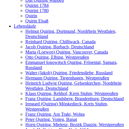
Das Quiring Wappen
Quirini 1784
Quirini 1780
Quirin
Quirin Elsaß
Lebensläufe
Helmut Quiring, Dortmund, Nordrhein Westfalen,
Deutschland
Reinhard Quiring, Chilliwack, Canada
Jacob Quiring, Burbach, Deutschland
Maria (Loewen) Quiring, Vancouver, Canada
Otto Quiring, Elbing, Westpreußen
Emmanuel Ionowitsch Quiring, Frösental, Samara,
Russland
Walter (Jakob) Quiring, Friedensliebe, Russland
Hermann Quiring, Tiegenhagen, Westpreußen
Heinrich Ludwig Quiring, Gelsenkirchen, Nordrhein
Westfalen, Deutschland
Klaus Quiring, Rehhof, Kreis Stuhm, Westpreußen
Franz Quiring, Landsberg, Brandenburg, Deutschland
Irmgard (Quiring) Mönkedieck, Kreis Stuhm,
Westpreußen
Franz Quiring, Am Trakt, Wolga
Peter Quiring, Voiteg, Banat
Horst Quiring, Mielenz, Bezirk Danzig, Werstpreußen