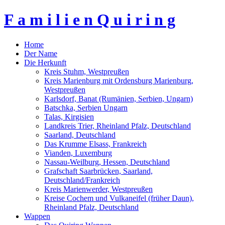
F a m i l i e n Q u i r i n g
Home
Der Name
Die Herkunft
Kreis Stuhm, Westpreußen
Kreis Marienburg mit Ordensburg Marienburg,
Westpreußen
Karlsdorf, Banat (Rumänien, Serbien, Ungarn)
Batschka, Serbien Ungarn
Talas, Kirgisien
Landkreis Trier, Rheinland Pfalz, Deutschland
Saarland, Deutschland
Das Krumme Elsass, Frankreich
Vianden, Luxemburg
Nassau-Weilburg, Hessen, Deutschland
Grafschaft Saarbrücken, Saarland,
Deutschland/Frankreich
Kreis Marienwerder, Westpreußen
Kreise Cochem und Vulkaneifel (früher Daun),
Rheinland Pfalz, Deutschland
Wappen