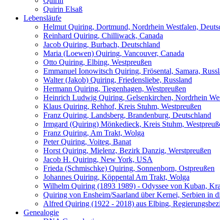
Quirin
Quirin Elsaß
Lebensläufe
Helmut Quiring, Dortmund, Nordrhein Westfalen, Deuts
Reinhard Quiring, Chilliwack, Canada
Jacob Quiring, Burbach, Deutschland
Maria (Loewen) Quiring, Vancouver, Canada
Otto Quiring, Elbing, Westpreußen
Emmanuel Ionowitsch Quiring, Frösental, Samara, Russ
Walter (Jakob) Quiring, Friedensliebe, Russland
Hermann Quiring, Tiegenhagen, Westpreußen
Heinrich Ludwig Quiring, Gelsenkirchen, Nordrhein Wes
Klaus Quiring, Rehhof, Kreis Stuhm, Westpreußen
Franz Quiring, Landsberg, Brandenburg, Deutschland
Irmgard (Quiring) Mönkedieck, Kreis Stuhm, Westpreuß
Franz Quiring, Am Trakt, Wolga
Peter Quiring, Voiteg, Banat
Horst Quiring, Mielenz, Bezirk Danzig, Werstpreußen
Jacob H. Quiring, New York, USA
Frieda (Schmischke) Quiring, Sonnenborn, Ostpreußen
Johannes Quiring, Köppental Am Trakt, Wolga
Wilhelm Quiring (1893 1989) - Odyssee von Kuban, Kra
Quiring von Ensheim/Saarland über Kernei, Serbien in 
Alfred Quiring (1922 - 2018) aus Elbing, Regierungsbe
Genealogie