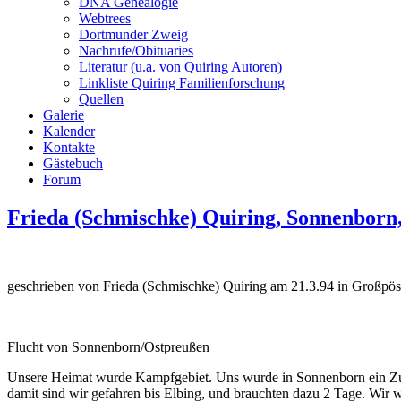
DNA Genealogie
Webtrees
Dortmunder Zweig
Nachrufe/Obituaries
Literatur (u.a. von Quiring Autoren)
Linkliste Quiring Familienforschung
Quellen
Galerie
Kalender
Kontakte
Gästebuch
Forum
Frieda (Schmischke) Quiring, Sonnenborn
geschrieben von Frieda (Schmischke) Quiring am 21.3.94 in Großpö
Flucht von Sonnenborn/Ostpreußen
Unsere Heimat wurde Kampfgebiet. Uns wurde in Sonnenborn ein Zug b
damit sind wir gefahren bis Elbing, und brauchten dazu 2 Tage. Wir 