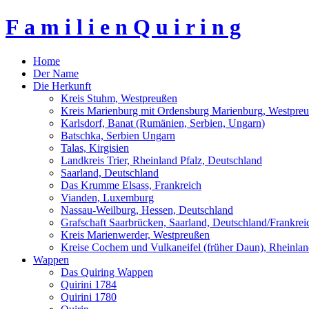
F a m i l i e n Q u i r i n g
Home
Der Name
Die Herkunft
Kreis Stuhm, Westpreußen
Kreis Marienburg mit Ordensburg Marienburg, Westpre
Karlsdorf, Banat (Rumänien, Serbien, Ungarn)
Batschka, Serbien Ungarn
Talas, Kirgisien
Landkreis Trier, Rheinland Pfalz, Deutschland
Saarland, Deutschland
Das Krumme Elsass, Frankreich
Vianden, Luxemburg
Nassau-Weilburg, Hessen, Deutschland
Grafschaft Saarbrücken, Saarland, Deutschland/Frankrei
Kreis Marienwerder, Westpreußen
Kreise Cochem und Vulkaneifel (früher Daun), Rheinlan
Wappen
Das Quiring Wappen
Quirini 1784
Quirini 1780