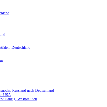
chland
land
tfalen, Deutschland
en
snodar, Russland nach Deutschland
die USA
zirk Danzig, Westpreußen