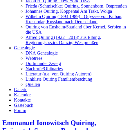
Jacob H. Quiring, New York, USA
Frieda (Schmischke) Quiring, Sonnenborn, Ostpreußen
Johannes Quiring, Köppental Am Trakt, Wolga
Wilhelm Quiring (1893 1989) - Odyssee von Kuban,
Krasnodar, Russland nach Deutschland
Quiring von Ensheim/Saarland über Kernei, Serbien in
die USA
Alfred Quiring (1922 - 2018) aus Elbing,
Regierungsbezirk Danzig, Westpreußen
Genealogie
DNA Genealogie
Webtrees
Dortmunder Zweig
Nachrufe/Obituaries
Literatur (u.a. von Quiring Autoren)
Linkliste Quiring Familienforschung
Quellen
Galerie
Kalender
Kontakte
Gästebuch
Forum
Emmanuel Ionowitsch Quiring,