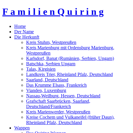
F a m i l i e n Q u i r i n g
Home
Der Name
Die Herkunft
Kreis Stuhm, Westpreußen
Kreis Marienburg mit Ordensburg Marienburg,
Westpreußen
Karlsdorf, Banat (Rumänien, Serbien, Ungarn)
Batschka, Serbien Ungarn
Talas, Kirgisien
Landkreis Trier, Rheinland Pfalz, Deutschland
Saarland, Deutschland
Das Krumme Elsass, Frankreich
Vianden, Luxemburg
Nassau-Weilburg, Hessen, Deutschland
Grafschaft Saarbrücken, Saarland,
Deutschland/Frankreich
Kreis Marienwerder, Westpreußen
Kreise Cochem und Vulkaneifel (früher Daun),
Rheinland Pfalz, Deutschland
Wappen