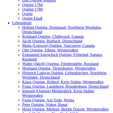
Das Quiring Wappen
Quirini 1784
Quirini 1780
Quirin
Quirin Elsaß
Lebensläufe
Helmut Quiring, Dortmund, Nordrhein Westfalen,
Deutschland
Reinhard Quiring, Chilliwack, Canada
Jacob Quiring, Burbach, Deutschland
Maria (Loewen) Quiring, Vancouver, Canada
Otto Quiring, Elbing, Westpreußen
Emmanuel Ionowitsch Quiring, Frösental, Samara,
Russland
Walter (Jakob) Quiring, Friedensliebe, Russland
Hermann Quiring, Tiegenhagen, Westpreußen
Heinrich Ludwig Quiring, Gelsenkirchen, Nordrhein
Westfalen, Deutschland
Klaus Quiring, Rehhof, Kreis Stuhm, Westpreußen
Franz Quiring, Landsberg, Brandenburg, Deutschland
Irmgard (Quiring) Mönkedieck, Kreis Stuhm,
Westpreußen
Franz Quiring, Am Trakt, Wolga
Peter Quiring, Voiteg, Banat
Horst Quiring, Mielenz, Bezirk Danzig, Werstpreußen