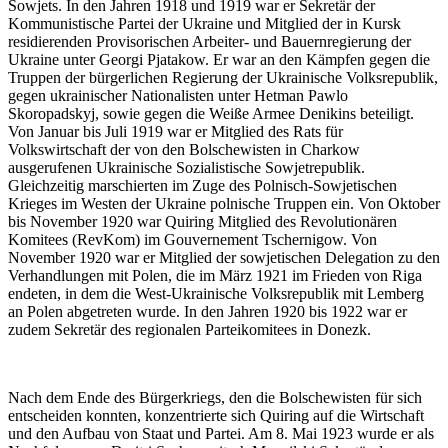
Sowjets. In den Jahren 1918 und 1919 war er Sekretär der
Kommunistische Partei der Ukraine und Mitglied der in Kursk
residierenden Provisorischen Arbeiter- und Bauernregierung der
Ukraine unter Georgi Pjatakow. Er war an den Kämpfen gegen die
Truppen der bürgerlichen Regierung der Ukrainische Volksrepublik,
gegen ukrainischer Nationalisten unter Hetman Pawlo
Skoropadskyj, sowie gegen die Weiße Armee Denikins beteiligt.
Von Januar bis Juli 1919 war er Mitglied des Rats für
Volkswirtschaft der von den Bolschewisten in Charkow
ausgerufenen Ukrainische Sozialistische Sowjetrepublik.
Gleichzeitig marschierten im Zuge des Polnisch-Sowjetischen
Krieges im Westen der Ukraine polnische Truppen ein. Von Oktober
bis November 1920 war Quiring Mitglied des Revolutionären
Komitees (RevKom) im Gouvernement Tschernigow. Von
November 1920 war er Mitglied der sowjetischen Delegation zu den
Verhandlungen mit Polen, die im März 1921 im Frieden von Riga
endeten, in dem die West-Ukrainische Volksrepublik mit Lemberg
an Polen abgetreten wurde. In den Jahren 1920 bis 1922 war er
zudem Sekretär des regionalen Parteikomitees in Donezk.
Nach dem Ende des Bürgerkriegs, den die Bolschewisten für sich
entscheiden konnten, konzentrierte sich Quiring auf die Wirtschaft
und den Aufbau von Staat und Partei. Am 8. Mai 1923 wurde er als