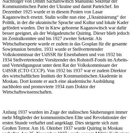
Nachfolger von Dmitri Sacharowitsch Manuilski Sekretär der
Kommunistischen Partei der Ukraine und damit Parteichef. Im
Dezember 1925 wurde er in diesem Posten von Lasar
Kaganowitsch ersetzt. Stalin wollte nun eine „Ukrainisierung“ der
Politik, in der die ukrainische Sprache und Kultur und lokale Kader
gefördert wurden. Der in Kiew geborene Kaganowitsch war dafür
besser geeignet, als der Wolgadeutsche Quiring. Dieser blieb jedoch
im Zentralkomitee und bis 1927 zweiter Sekretär. Als
Wirtschaftsexperte wurde er zudem in das Gosplan für die gesamte
Sowjetunion berufen. 1931 wurde er Stellvertretender
Volkskommissar der UdSSR für Eisenbahnen und von 1932 bis
1934 Stellvertretender Vorsitzender des Rohstoff-Fonds im Arbeits-
und Verteidigungsrat unter dem Rat der Volkskommissare der
UdSSR (СТО СССР). Von 1932 bis 1937 war er zudem Direktor
des wirtschaftlichen Instituts der Kommunistischen Akademie in
Moskau. Dort konnte er auch eine akademische Ausbildung
nachholen und promovierte 1934 zum Doktor der
Wirtschaftswissenschaften.
Anfang 1937 wurden im Zuge der stalinschen Säuberungen immer
mehr Mitglieder der kommunistischen Elite und Revolutionäre der
ersten Stunde verhaftet und angeklagt. Dies steigerte sich zum
Großen Terror. Am 16. Oktober 1937 wurde Quiring in Moskau