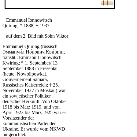
Emmanuel Ionnowitsch
Quiring, * 1888, + 1937
auf dem 2. Bild mit Sohn Viktor
Emmanuel Quiring (russisch
Эммануи́л Ио́нович Кви́ринг,
translit.: Emmanuil Ionowitsch
Kwiring; * 1. September/ 13.
September 1888 in Fresental
(heute: Nowolipowka),
Gouvernement Samara,
Russisches Kaiserreich; † 25.
November 1937 in Moskau) war
ein sowjetischer Politiker
deutscher Herkunft. Von Oktober
1918 bis März 1919, und von
April 1923 bis März 1925 war er
Vorsitzender der
kommunistischen Partei der
Ukraine. Er wurde vom NKWD
hingerichtet.